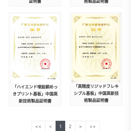
証明書
術製品証明書
「高精度リジッドフレキ
「ハイエンド埋設銅めっ
シブル基板」中国高新技
きプリント基板」中国高
術製品証明書
新技術製品証明書
<<
<
1
2
>
>>