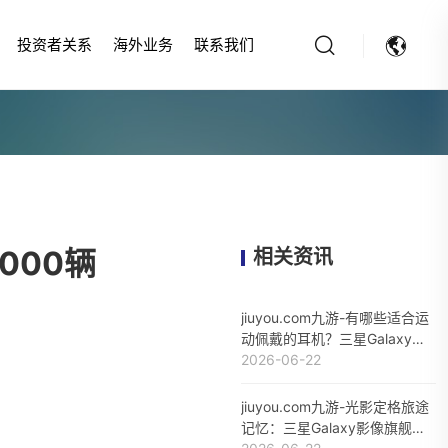
投资者关系
海外业务
联系我们
000辆
相关资讯
jiuyou.com九游-有哪些适合运
动佩戴的耳机？三星Galaxy
Buds4系列值得考虑
2026-06-22
jiuyou.com九游-光影定格旅途
记忆：三星Galaxy影像旗舰漫