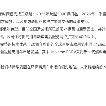
时间便完成三级跳：2025年跨越2000辆门槛，2026年一季
需求释放，以及地方政府积极推广氢能交通的政策支持。
能转型。目前全国运营场所已部署74辆氢电通勤巴士，并计
网络，公司还将把商用电动车售后服务网点扩充至40个以上。
技术体系。2019年推出的全球首款市政用氢电巴士"Elec C
，持续引领氢能商用车市场发展。其中Universe FCEV采用新一代燃
我们将持续巩固在环保商用车市场的领先地位。未来将继续投入