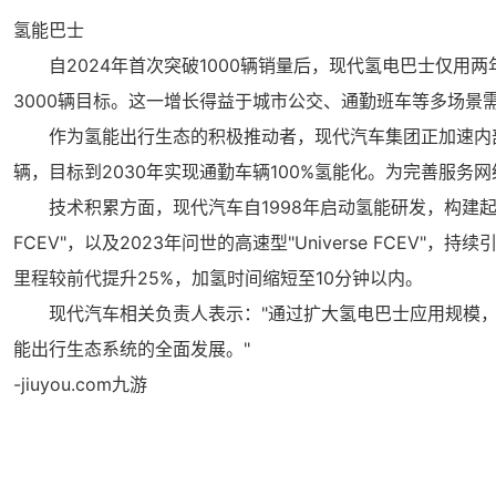
氢能巴士
自2024年首次突破1000辆销量后，现代氢电巴士仅用两年
3000辆目标。这一增长得益于城市公交、通勤班车等多场景
作为氢能出行生态的积极推动者，现代汽车集团正加速内部氢
辆，目标到2030年实现通勤车辆100%氢能化。为完善服务
技术积累方面，现代汽车自1998年启动氢能研发，构建起完整的
FCEV"，以及2023年问世的高速型"Universe FCEV"
里程较前代提升25%，加氢时间缩短至10分钟以内。
现代汽车相关负责人表示："通过扩大氢电巴士应用规模，
能出行生态系统的全面发展。"
-jiuyou.com九游