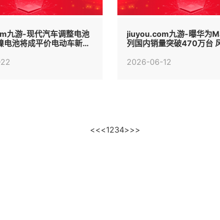
u.com九游-现代汽车调整电池
jiuyou.com九游-曝华为M
镍电池将成平价电动车新选
列国内销量突破470万台 
力
-22
2026-06-12
<<
<
1
2
3
4
>
>>