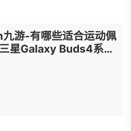
.com九游-有哪些适合运动佩
星Galaxy Buds4系列