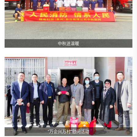
中秋送温暖
“万企兴万村”慰问活动